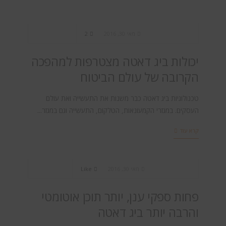
Big Data
,
BI & Analytics
,
AI / ML
,
תחזיות
מאי 30, 2016
2
יכולות ביג דאטה מצטרפות למהפכה
הקרובה של עולם הביטוח
טכנולוגיות ביג דאטה כבר משנות את התעשייה ואת עולם
העסקים. במגזרי הקמעונאות, הטלקום, התעשייה וגם במגזר...
קרא עוד
Cloud
,
Big Data
,
AI / ML
,
תחזיות
מאי 30, 2016
Like
פחות ספקי ענן, יותר תוכן אוטומטי
והרבה יותר ביג דאטה