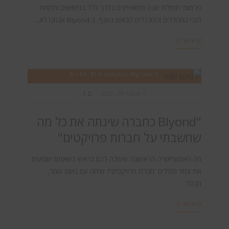
פרסומי תחילת שנה מתאפיינים בדרך כלל בניחושים ותחזיות
לגבי המהלכים והטרנדים הבאים בענף. ב-BIyond אנחנו לא...
קרא עוד
AI / ML
,
BI & Analytics
,
Big Data
דצמבר 20, 2021
1
"BIyond כחברה שינתה את כל מה
שחשבתי על חברות פרויקטים"
מה האסוציאציה הראשונה שעולה לכם בראש כשאתם שומעים
את צמד המילים 'חברת פרויקטים'? שיחה עם נועם עומר,
מנהל...
קרא עוד
BI & Analytics