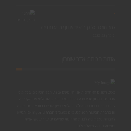
למה מורכב כל כך להפוך ארגון למונע נתונים?
מרץ 22, 2022
אודות הכותב: אדר שומרון
ב-20 השנים האחרונות אני חי ונושם Data מכל הכיוונים, בכל מיני
ארגונים ובמגוון סביבות עיסקיות וטכנולוגיות. התחלתי את הקריירה
שלי בחברת פנורמה ואח"כ ניהלתי במשך שנים רבות את מחלקת ה-
BI בחברת הביטוח הפניקס. כיום כמנכ"ל חברת Biyond אני מסייע
לחברות טכנולוגיה לבנות פתרונות שמייצרים ערך עיסקי אמיתי
ומשמעותי מה-Data שלהן.