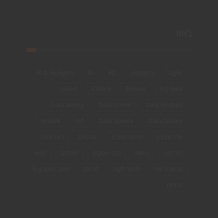
באזז
BI & Analytics
Bi
BD
analytics
agile
cloud
Celltick
BIyond
big data
Data Mining
Data Driven
Data Analysis
mobile
IoT
Data Science
Data Quality
אדר שומרון
איכות נתונים
ארגונים
ביג דאטה
ביג דטה
ביטוח
בינה עסקית
טרנדים
סטא
סטארט אפ
סיפור לקוח
סלטיק
שיווק big data
תחזיות