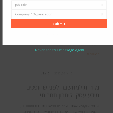
Job Title
נובמבר 1, 2020
69
Job
Company / Organization
Title
Company
תוכניות עבודה 2021: הזדמנות
Submit
/
למצות הזדמנויות עסקיות
Organization
I've read and accept the
terms & conditions
תוכניות עבודה ל2021 בעידן הקורונה . המלצות להתאמות
וחשיבה חדשנית תוך ניהול הסיכון....
Never see this message again.
קרא עוד
BI & Analytics
,
Case Study
יולי 30, 2020
Like
נקודות למחשבה לפני שהופכים
מידע עסקי ליתרון תחרותי
אירועי התקופה האחרונה יוצרים מציאות מורכבת ומאתגרת,
וחשפו יתרון משמעותי לעסקים המשתמשים בטכנולוגיות...