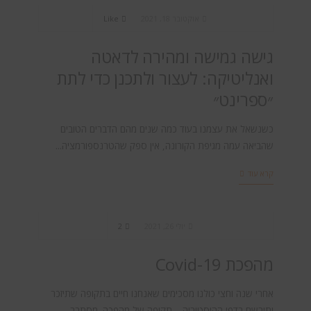
אוקטובר 18, 2021
Like
גישה גמישה ומהירה לדאטה
ואנליטיקה: לעצור ולתכנן כדי לתת
״ספרינט״
כשנשאל את עצמנו בעוד כמה שנים מהם הדברים הטובים
שהביאה עמה מגיפת הקורונה, אין ספק שהטרנספורמציה...
קרא עוד
BI & Analytics
יולי 26, 2021
2
מהפכת Covid-19
אחרי שנה וחצי כולנו מסכימים שאנחנו חיים בתקופה שתיזכר
ותירשם בדפי ההיסטוריה – תקופה של מהפכה. מסתבר...