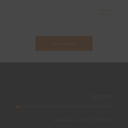
קרא עוד
Show More
יצירת קשר:
טלפון 054-7722289 adar@biyond.co.il