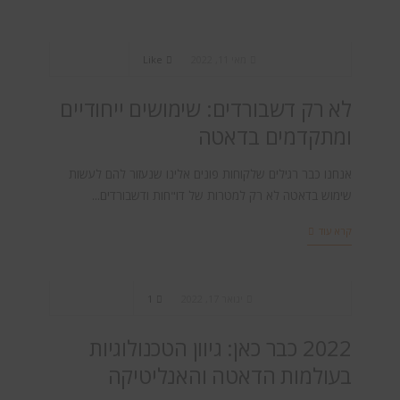
BI & Analytics
,
Big Data
מאי 11, 2022
Like
לא רק דשבורדים: שימושים ייחודיים
ומתקדמים בדאטה
אנחנו כבר רגילים שלקוחות פונים אלינו שנעזור להם לעשות
שימוש בדאטה לא רק למטרות של דו"חות ודשבורדים...
קרא עוד
BI & Analytics
,
Big Data
ינואר 17, 2022
1
2022 כבר כאן: גיוון הטכנולוגיות
בעולמות הדאטה והאנליטיקה