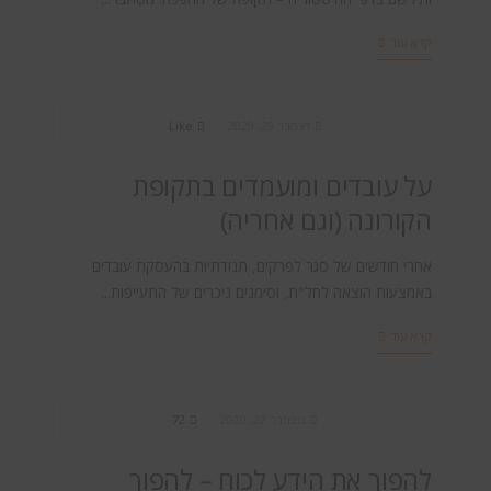
קרא עוד
BI & Analytics
,
Big Data
דצמבר 29, 2020
Like
על עובדים ומועמדים בתקופת
הקורונה (וגם אחריה)
אחרי חודשים של סגר לפרקים, תנודתיות בהעסקת עובדים
באמצעות הוצאה לחל"ת, וסימנים ניכרים של התעייפות...
קרא עוד
BI & Analytics
,
Big Data
נובמבר 22, 2020
72
להפוך את הידע לכוח – להפוך