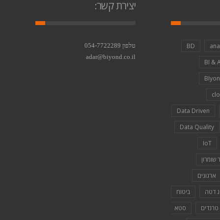
יצירת קשר:
ana
BD
טלפון 054-7722289
adar@biyond.co.il
BI & 
BIyo
cl
Data Driven
Data Quality
IoT
 שומרון
ארגונים
ג דטה
ביטוח
טרנדים
סטא