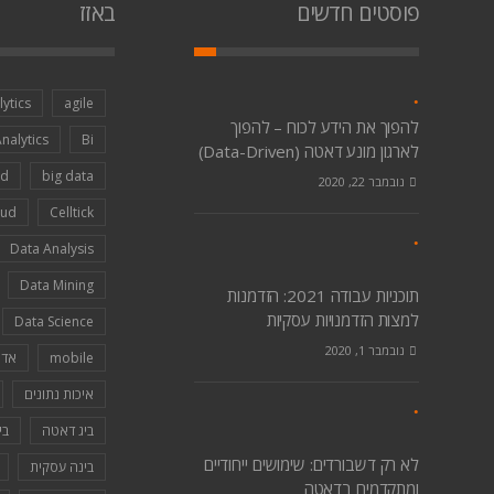
פוסטים חדשים
באזז
lytics
agile
להפוך את הידע לכוח – להפוך
Analytics
Bi
לארגון מונע דאטה (Data-Driven)
nd
big data
נובמבר 22, 2020
oud
Celltick
Data Analysis
Data Mining
תוכניות עבודה 2021: הזדמנות
למצות הזדמנויות עסקיות
Data Science
נובמבר 1, 2020
mobile
אדר
איכות נתונים
ביג דאטה
בי
לא רק דשבורדים: שימושים ייחודיים
בינה עסקית
ומתקדמים בדאטה