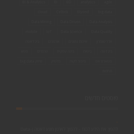
BI & Analytics
Bi
BD
analytics
agile
cloud
Celltick
BIyond
big data
Data Mining
Data Driven
Data Analysis
mobile
IoT
Data Science
Data Quality
אדר שומרון
איכות נתונים
ארגונים
ביג דאטה
ביג דטה
ביטוח
בינה עסקית
טרנדים
סטא
סטארט אפ
סיפור לקוח
סלטיק
שיווק big data
תחזיות
פוסטים חדשים
להפוך את הידע לכוח – להפוך לארגון מונע דאטה (Data-