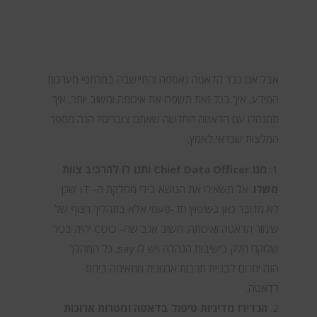
אבל אם כבר הדאטה נאספה והתיישבה במרתפי מערכות
המידע, איך בכל זאת תשפרו את איכותה וחשוב יותר, איך
תתנהלו עם הדאטה החדשה שאתם צוברים? הנה מספר
המלצות שכדאי לאמץ.
מנו
Chief Data Officer
ותנו לו להרכיב צוות
משלו
. אל תשאירו את הנושא בידי מחלקת ה- IT שכן
לא מדובר כאן בשיפוץ חד-פעמי אלא בתהליך רצוף של
שימור הדאטה ואיכותה. חשוב אגב שה- CDO יהיה בכיר
שלוקח חלק בישיבות הנהלה ויש לו say. כל המהלך
הזה יתרום לבניית תרבות ארגונית מתאימה ביחס
לדאטה.
הגדירו מדיניות טיפול בדאטה ומטרות ארוכות