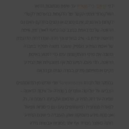
לפי
דן אנד ברדסטריט
עד 96% מכתובות הדואר
האלקטרוני ונתוני הקשר של הלקוחות במערכות לקשרי
לקוחות בארגונים, אינם נכונים או נכונים בחלקם. האם גם
הדאטה שלכם באמת במצב כזה גרוע? לאורך זמן, איכות
הדאטה יורדת ב- 2% בחודש וכך חלה התדרדרות הדרגתית
של איכות המידע. מספיק שעובד משנה תפקיד בחברה
ומשנה את פרטי ההתקשרות עימו כדי לפגוע באיכות
הדאטה. מדי פעם, המערכות אף משכפלות את המידע
הקיים או מאייתות מילים בצורה שגויה וכן הלאה.
במחקר של חברת
StreamSets
שני שליש מן המשתתפים
הצביעו על שלושה אתגרים בשמירה על איכות הדאטה –
שמירה על דיוק המידע, שלמותו ועקביותו. לעומת זה, רק
למעלה ממחצית המשתתפים טענו גם כי סוגיות תפעול
ואבטחת מידע מעסיקות אותן. העובדה כי איכות המידע
דורגה כאתגר מטריד אף יותר מסוגיות אבטחת מידע