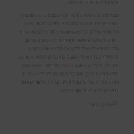
ורגולציה היא עובדה מרעישה.
גם לעידן הביג דאטה תפקיד מכריע בבלאגן הזה. מטבעו,
הוא מציף את הארגון בנתונים לא נחוצים. למשל, 87%
ממשתפי המחקר של StreamSets הודו כי הם מאפשרים
ביודעין למידע לא איכותי לחדור למרכזי הנתונים שלהם.
החוכמה היא להשכיל ללקט את המידע שחיוני לארגון
ולהחזיק רק בו. האיכות חשובה בהרבה מן הכמות, אומר גם
יניב מור, מנכ"ל Xplenty
במאמר
שפרסם – CMS Wire.
מדוע האיכות כל כך חשובה? משום שמידע לא איכותי, או
חלקי, יכול להוביל אתכם לתהליך קבלת החלטות שגוי וזה
גרוע יותר מלא לקבל שום החלטה.