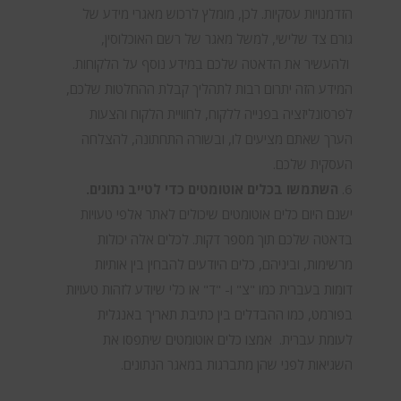
הזדמנויות עסקיות. לכן, מומלץ לרכוש מאגרי מידע של
גורם צד שלישי, למשל מאגר של רשם האוכלוסין,
ולהעשיר את הדאטה שלכם במידע נוסף על הלקוחות.
המידע הזה יתרום רבות לתהליך קבלת ההחלטות שלכם,
לפרסונליזציה בפנייה ללקוח, לחוויית הלקוח והצעות
הערך שאתם מציעים לו, ובשורה התחתונה, להצלחה
העסקית שלכם.
השתמשו בכלים אוטומטים כדי לטייב נתונים.
ישנם היום כלים אוטומטים שיכולים לאתר אלפי טעויות
בדאטה שלכם תוך מספר דקות. לכלים אלה יכולות
מרשימות, וביניהם, כלים היודעים להבחין בין אותיות
דומות בעברית כמו "צ" ו- "ד" או כלי שיודע לזהות טעויות
בפורמט, כמו ההבדלים בין כתיבת תאריך באנגלית
לעומת עברית. אמצו כלים אוטומטים שיתפסו את
השגיאות לפני שהן מתברגות במאגר הנתונים.