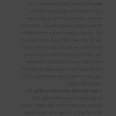
טווח.
מידע לא איכותי מקורו בקורוזיה ובאובדן מידע
הנגרמים מזליגת מידע (Data Drift). זליגת מידע
מתרחשת באופן בלתי צפוי וכוללת הן שינויים במבנה
של מאגר הנתונים והן שינויים בסמנטיקה. הסיבות לכשל
הזה, בין השאר, הן שימוש בפתרונות שפותחו בסטנדרט
נמוך של עבודה ואינם עמידים בפני שינויים במבנה של
מאגרי הנתונים, ואף תוכננו כך שלא ניתן יהיה לנטרם.
בשלב הזה עליכם להסתכל קדימה ולתכנן כיצד אתם
מייצרים דאטה איכותית לאורך זמן, או במילים אחרות,
כיצד אתם עוקרים את העשבים השוטים מן השורש. עוד
כדאי בשלב זה לזהות מה מקור הטעויות ולקבוע נהלים
שימנעו הישנות הטעויות.
אחדו ושלבו את מערכות המידע שלכם.
לרוב,
ארגונים נאבקים עם איכות הדאטה משום שהם
מאחסנים אותה במערכות מידע שונות במקביל. זו כמובן
תולדה של עולם ה- IT הישן, בו לכל פונקציה פיתחו