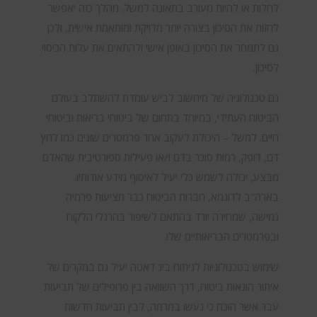
לחלות או להיות מעורב בתאונה למשל. מהלך כזה יאפשר
לחזות את הסיכון בצורה יותר מדויקת ומותאמת אישית, ולכן
גם לתמחר את הסיכון באופן אישי ולהתאים את עלות הכיסוי
לסיכון.
גם טכנולוגיה של מיחשוב לביש עומדת להשתלב בעולם
הביטוח העתידי, במיוחד בתחום של ביטוחי בריאות וביטוחי
חיים. למשל – היכולת לעקוב אחר פרמטרים שונים כמו לחץ
דם, דופק, רמות סוכר בדם ו/או פעילות ספורטיבית שהאדם
מבצע, יכולה לשמש כלי יעיל לאיסוף מידע אודותיו.
בארה"ב לדוגמא, חברות הביטוח כבר מציעות פרמיה
גמישה, שמחירה יורד בהתאם לשיפור בהרגלי הלקוח
ובפרמטרים הבריאותיים שלו.
שימוש בטכנולוגיות לניתוח ביג דאטה יעיל גם במקרים של
איתור הונאות ביטוח, דרך השוואה בין פרופילים של תביעות
עבר אשר הוכח כי נעשו במרמה, לבין תביעות חדשות