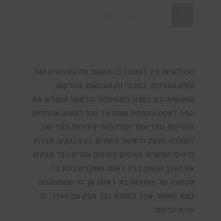
מאי 30, 2016
Big Data
,
BI & Analytics
,
AI / ML
,
תחזיות
טכנולוגיות ביג דאטה כבר משנות את התעשייה ואת
2
עולם העסקים. במגזרי הקמעונאות, הטלקום,
התעשייה וגם במגזר הממשלתי והרפואי מנצלים את
הביג דאטה ומנתחים אותה על מנת למצוא אנומליות
מעניינות מצד אחד וקורלציות יצירתיות מצד שני,
לתועלת העסק ולשיפור השירות. גם הבנקים, חברות
כרטיסי האשראי וגורמים פיננסים אחרים כבר מבינים
את הערך הטמון בביג דאטה ושוקדים כעת על
הטמעה של פתרונות ביג דאטה אך מי שמתמהמה
קצת מאחור, אבל בהחלט כבר מבין את הערך, זה
עולם הביטוח.