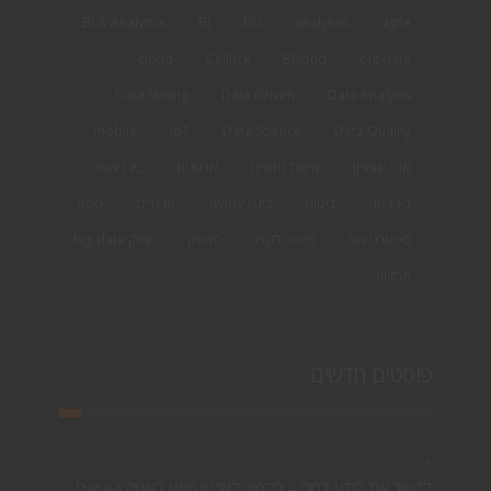
BI & Analytics
Bi
BD
analytics
agile
cloud
Celltick
BIyond
big data
Data Mining
Data Driven
Data Analysis
mobile
IoT
Data Science
Data Quality
אדר שומרון
איכות נתונים
ארגונים
ביג דאטה
ביג דטה
ביטוח
בינה עסקית
טרנדים
סטא
סטארט אפ
סיפור לקוח
סלטיק
שיווק big data
תחזיות
פוסטים חדשים
להפוך את הידע לכוח – להפוך לארגון מונע דאטה (Data-