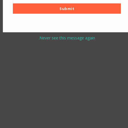
Company
Submit
/
Organization
I've read and accept the
terms & conditions
Never see this message again.