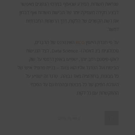
שנראות חשודות. המידע שנאסף במרכזי הנתונים מאפשר
לבצע חקירה מעמיקה יותר של תביעות חשודות ואף לבחון
את רשת הקשרים של הלקוח, דרך הרשתות החברתיות
למשל.
על פי חברת הייעוץ
BCG
האינטרנט של הדברים,
טכנולוגיות ביג דאטה ו- Data Science, לצד הנגישות
לאקו-סיסטם רחב יותר, ישפיעו באופן דרמטי על שוק
הביטוח ועל הטרנד אליו הוא צועד – בניית פרופיל אישי של
כל מבוטח, ברזולוציה מאד גבוהה. טרנד זה ישפיע על
הערכת הסיכון של כל מבוטח ובהכרח גם על הסכמי
ההתקשרות עם כל לקוח.
מאי 30, 2016