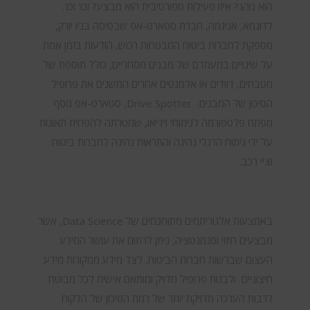
הוא נוהג? איזו פעילות ספורטיבית הוא מבצע? וכו' וכו'.
לדוגמא, אניגמה, חברת סטארט-אפ שבסיסה בניו יורק,
מספקת לחברות ביטוח המבטחות רכוש, הודעות בזמן אמת
על שינויים במעמדם של מבנים מסחריים, כולל תוספת של
מטבחים, דוודים או אלמנטים אחרים המשנים את פרופיל
הסיכון של המבנים. Drive Spotter, סטארט-אפ נוסף
מפתח פלטפורמה לניתוחי וידיאו, שמטרתה להפחית תאונות
על ידי ניתוח הרגלי נהיגה והתראות נהיגה לחברות ביטוח
וציי רכב.
באמצעות אלגוריתמים מתוחכמים של Data Science, אשר
מבצעים חיזוי וסגמנטציה, ניתן לרתום את עושר המידע
העצום שברשות חברות הביטוח, לצד מידע ממקורות מידע
חיצוניים ולבנות פרופיל מדויק ומותאם אישית לכל מבוטח
לרבות הערכה מדויקת יותר של רמת הסיכון של הלקוח