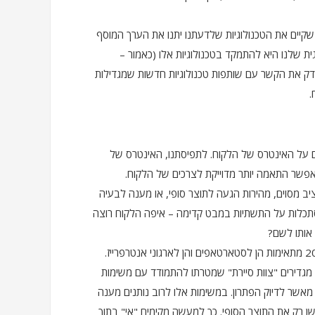
שקיים את הטכנולוגיות שלדעתנו יתנו את הערך המוסף
 שלנו היא להתמקד בטכנולוגיות אלו (כאמור –
ולהדק את הקשר עם שותפות טכנולוגיות חדשות שמגדילות
.
על האינטרס של הלקוח. לתפיסתנו, האינטרס של
י מאפשר התאמה יותר מדוייקת לצרכים של הלקוח.
יב מסוים, מהירות הגעה לתוצר סופי, או מענה לבעיה
סתכלות על התשתיות במבט קדימה – איפה הלקוח רוצה
רוב הטכנולוגיות שבחרנו להוסיף לסל הפתרונות שלנו ב-2022 מתאימות הן לסטארטאפים והן לארגוני אנטרפרייז.
ם מגדירים "צוות סיירת" שמטרתו להתמודד עם משימות
מאשר לדיוק הפתרון. במשימות אלו לרוב נותנים מענה
שן רק את התוצר הסופי. כך למעשה מקימים "אי" בתוך