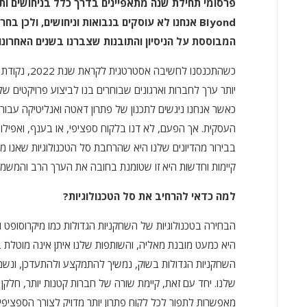
פרסומי תחילת שנה מתאפיינים בדרך כלל בניחושים ותח
המבוססת על הניסיון והתובנות שצברנו בשנים האחרונו
כשהתכנסנו לח
יותר ערך לחברות וארגונים שבוחרים בנו לביצוע פרויקטים ש
כאשר אנחנו ניגשים לתכנון של פתרון דאטה ואנליטיקה עבו
העסקית. אך הפעם, לא דנו בלקוח ספציפי, או בענף, ואפיל
בבירור מהדיונים שלנו היא שהרחבת סל הטכנולוגיות שאנו מ
קיימות וחדשות היא זו שטומנת בחובה את הערך הרב והמשמעו
למה כדאי להרחיב את סל הטכנולוגיות?
השחקניות הגדולות בשוק, נמשיך להתמקצע ולהתעדכן, ונשמ
שלנו. יחד עם זאת, קיימת שורה של חברות קטנות יותר, חלקן 
מאפשרות לתפור לכל לקוח פתרון יותר מדויק לצורך הספציפי 