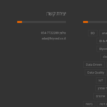
יצירת קשר:
ana
BD
טלפון 054-7722289
adar@biyond.co.il
BI & 
BIyo
cl
Data Driven
Data Quality
IoT
 שומרון
ארגונים
ג דטה
ביטוח