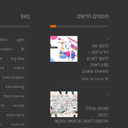
פוסטים חדשים
באזז
lytics
agile
להפוך את
Analytics
Bi
הידע לכוח –
להפוך לארגון
nd
big data
מונע דאטה
oud
Celltick
(Data-Driven)
Data Analysis
נובמבר 22, 2020
Data Mining
Data Science
mobile
אדר
תוכניות עבודה
2021:
איכות נתונים
הזדמנות למצות הזדמנויות עסקיות
ביג דאטה
בי