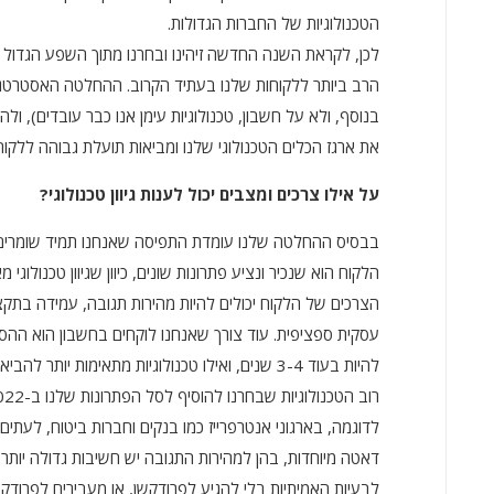
הטכנולוגיות של החברות הגדולות.
לכן, לקראת השנה החדשה זיהינו ובחרנו מתוך השפע הגדול 
הרב ביותר ללקוחות שלנו בעתיד הקרוב. ההחלטה האסטרטגית
בנוסף, ולא על חשבון, טכנולוגיות עימן אנו כבר עובדים), 
את ארגז הכלים הטכנולוגי שלנו ומביאות תועלת גבוהה ללקוח
על אילו צרכים ומצבים יכול לענות גיוון טכנולוגי?
בבסיס ההחלטה שלנו עומדת התפיסה שאנחנו תמיד שומרים 
הלקוח הוא שנכיר ונציע פתרונות שונים, כיוון שגיוון טכנולוג
הצרכים של הלקוח יכולים להיות מהירות תגובה, עמידה בתקצ
עסקית ספציפית. עוד צורך שאנחנו לוקחים בחשבון הוא הה
להיות בעוד 3-4 שנים, ואילו טכנולוגיות מתאימות יותר להביא אותו לשם?
לדוגמה, בארגוני אנטרפרייז כמו בנקים וחברות ביטוח, לעתי
דאטה מיוחדות, בהן למהירות התגובה יש חשיבות גדולה יותר 
לבעיות האמיתיות בלי להגיע לפרודקשן, או מעבירים לפרודק