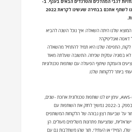
זיות לגבי המהלכים והטרנדים הבאים בענף. ב-
BIyond אנחנו לא עוסקים בנבואות וניחושים, ולכן בחרנו לשתף אתכם בבחירה שעשינו לקראת 2022
ת.
שיבה אסטרטגית לקראת שנת 2022, נקודת המוצא שלנו היתה השאלה: איך נוכל השנה להביא
ל דאטה ואנליטיקה?
ר לקוח, התפיסה שלנו היא תמיד להתחיל מהשאלה
ו לא בסוגיה עסקית שכיחה. התשובה שעלתה מאוד
ציעים והעמקת שיתוף הפעולה עם שותפות טכנולוגיות
תי ביותר ללקוחות שלנו.
הבחירה בטכנולוגיות של השחקניות הגדולות כמו מיקרוסופט ו-AWS, עימן יש לנו שותפות טכנולוגית ארוכת -שנים,
היא כמעט מובנת מאליה, והשותפות שלנו איתן אינה מוטלת בספק. ב-2022 נמשיך לחזק את השותפות עם
ור על שביעות רצון גבוהה של הלקוחות המשותפים
ישראליות, שמציעות פתרונות משלימים מעולים. הן
שלו, המיידי או העתידי, תוך שהן משתלבות גם עם