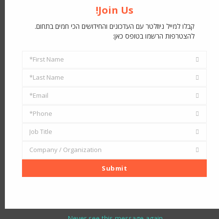
Join Us!
קבלו למייל ניוזלטר עם העדכונים והחידושים הכי חמים בתחום.
להצטרפות הרשמו בטופס כאן:
First Name*
First
Last Name*
Name
Last
Email*
Name
Email
Phone*
Address
Phone
Job Title
Job
Company / Organization
Title
Company
Submit
/
Organization
I've read and accept the
terms & conditions
Never see this message again.