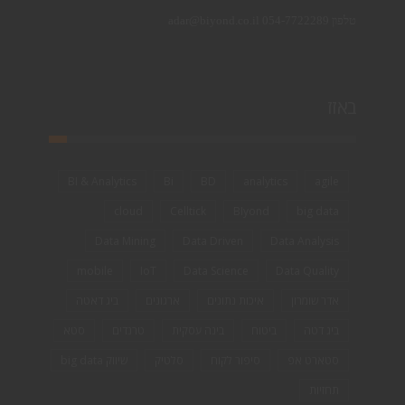
טלפון 054-7722289 adar@biyond.co.il
באזז
BI & Analytics
Bi
BD
analytics
agile
cloud
Celltick
BIyond
big data
Data Mining
Data Driven
Data Analysis
mobile
IoT
Data Science
Data Quality
אדר שומרון
איכות נתונים
ארגונים
ביג דאטה
ביג דטה
ביטוח
בינה עסקית
טרנדים
סטא
סטארט אפ
סיפור לקוח
סלטיק
שיווק big data
תחזיות